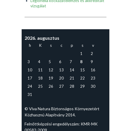
Legionella kockázatelemzés és akkreditált
vizsgálat
2026. augusztus
h
K
s
c
p
s
v
1
2
3
4
5
6
7
8
9
10
11
12
13
14
15
16
17
18
19
20
21
22
23
24
25
26
27
28
29
30
31
© Viva Natura Biztonságos Környezetért
Közhasznú Alapítvány 2014.
Felnőttképzési engedélyszám: KMR-MK
00582-2009