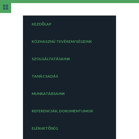
KEZDŐLAP
KÖZHASZNÚ TEVÉKENYSÉGEINK
SZOLGÁLTATÁSAINK
TANÁCSADÁS
MUNKATÁRSAINK
REFERENCIÁK, DOKUMENTUMOK
ELÉRHETŐSÉG