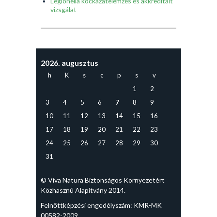
Legionella kockázatelemzés és akkreditált
vizsgálat
2026. augusztus
h
K
s
c
p
s
v
1
2
3
4
5
6
7
8
9
10
11
12
13
14
15
16
17
18
19
20
21
22
23
24
25
26
27
28
29
30
31
© Viva Natura Biztonságos Környezetért
Közhasznú Alapítvány 2014.
Felnőttképzési engedélyszám: KMR-MK
00582-2009