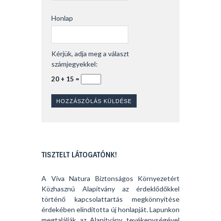
Honlap
Kérjük, adja meg a választ
számjegyekkel:
20 + 15 =
TISZTELT LÁTOGATÓNK!
A Viva Natura Biztonságos Környezetért
Közhasznú Alapítvány az érdeklődőkkel
történő kapcsolattartás megkönnyítése
érdekében elindította új honlapját. Lapunkon
megtalálják az Alapítvány tevékenységével