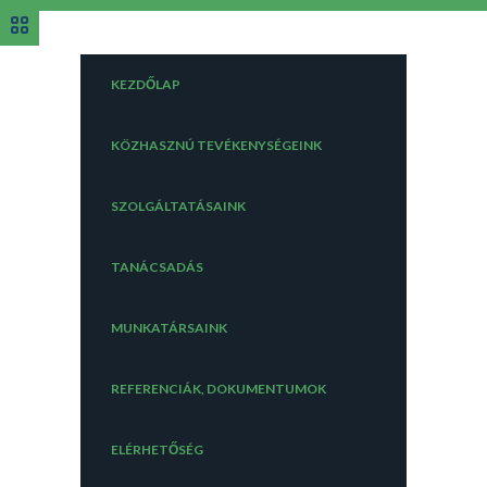
KEZDŐLAP
KÖZHASZNÚ TEVÉKENYSÉGEINK
SZOLGÁLTATÁSAINK
TANÁCSADÁS
MUNKATÁRSAINK
REFERENCIÁK, DOKUMENTUMOK
ELÉRHETŐSÉG