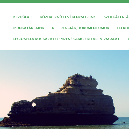
KEZDŐLAP
KÖZHASZNÚ TEVÉKENYSÉGEINK
SZOLGÁLTATÁ
MUNKATÁRSAINK
REFERENCIÁK, DOKUMENTUMOK
ELÉRH
LEGIONELLA KOCKÁZATELEMZÉS ÉS AKKREDITÁLT VIZSGÁLAT