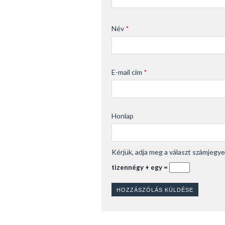
Név
*
E-mail cím
*
Honlap
Kérjük, adja meg a választ számjegye
tizennégy + egy =