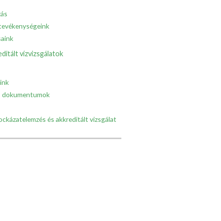
zás
tevékenységeink
saink
ditált vízvizsgálatok
ink
k, dokumentumok
ockázatelemzés és akkreditált vizsgálat