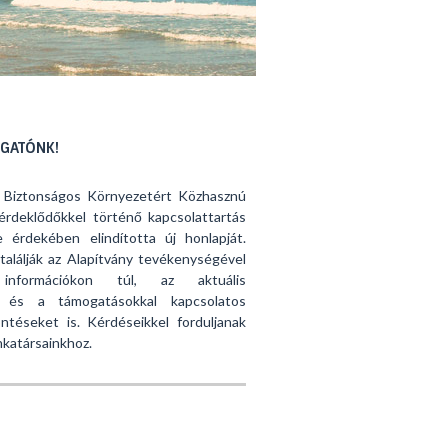
OGATÓNK!
 Biztonságos Környezetért Közhasznú
érdeklődőkkel történő kapcsolattartás
 érdekében elindította új honlapját.
alálják az Alapítvány tevékenységével
 információkon túl, az aktuális
at és a támogatásokkal kapcsolatos
ntéseket is. Kérdéseikkel forduljanak
katársainkhoz.