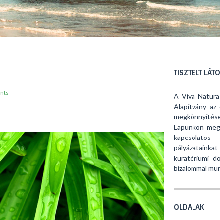
TISZTELT LÁT
nts
A Viva Natura
Alapítvány az 
megkönnyítése
Lapunkon megt
kapcsolatos
pályázataink
kuratóriumi dö
bizalommal mun
OLDALAK