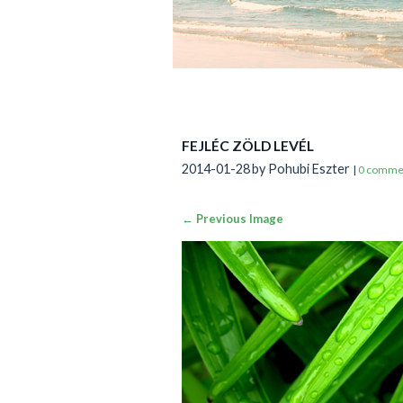
FEJLÉC ZÖLD LEVÉL
2014-01-28
by Pohubi Eszter
|
0 comme
← Previous Image