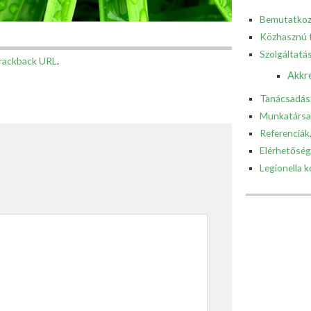
Bemutatko
Közhasznú 
Szolgáltatá
rackback URL
.
Akkre
Tanácsadás
Munkatársa
Referenciá
Elérhetőség
Legionella k